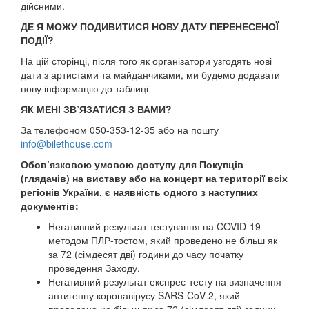
дійсними.
ДЕ Я МОЖУ ПОДИВИТИСЯ НОВУ ДАТУ ПЕРЕНЕСЕНОЇ
ПОДІЇ?
На цій сторінці, після того як організатори узгодять нові
дати з артистами та майданчиками, ми будемо додавати
нову інформацію до таблиці
ЯК МЕНІ ЗВ’ЯЗАТИСЯ З ВАМИ?
За телефоном 050-353-12-35 або на пошту
info@bilethouse.com
Обов’язковою умовою доступу для Покупців
(глядачів) на виставу або на концерт на території всіх
регіонів України, є наявність одного з наступних
документів:
Негативний результат тестування на COVID-19
методом ПЛР-тостом, який проведено не більш як
за 72 (сімдесят дві) години до часу початку
проведення Заходу.
Негативний результат експрес-тесту на визначення
антигенну коронавірусу SARS-CoV-2, який