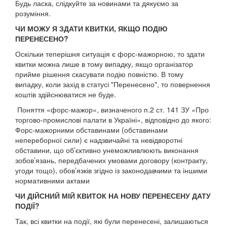
Будь ласка, слідкуйте за новинами та дякуємо за
розуміння.
ЧИ МОЖУ Я ЗДАТИ КВИТКИ, ЯКЩО ПОДІЮ
ПЕРЕНЕСЕНО?
Оскільки теперішня ситуація є форс-мажорною, то здати
квитки можна лише в тому випадку, якщо організатор
прийме рішення скасувати подію повністю. В тому
випадку, коли захід в статусі "Перенесено", то повернення
коштів здійснюватися не буде.
Поняття «форс-мажор», визначеного п.2 ст. 141 ЗУ «Про
торгово-промислові палати в Україні», відповідно до якого:
Форс-мажорними обставинами (обставинами
непереборної сили) є надзвичайні та невідворотні
обставини, що об’єктивно унеможливлюють виконання
зобов’язань, передбачених умовами договору (контракту,
угоди тощо), обов’язків згідно із законодавчими та іншими
нормативними актами
ЧИ ДІЙСНИЙ МІЙ КВИТОК НА НОВУ ПЕРЕНЕСЕНУ ДАТУ
ПОДІЇ?
Так, всі квитки на події, які були перенесені, залишаються