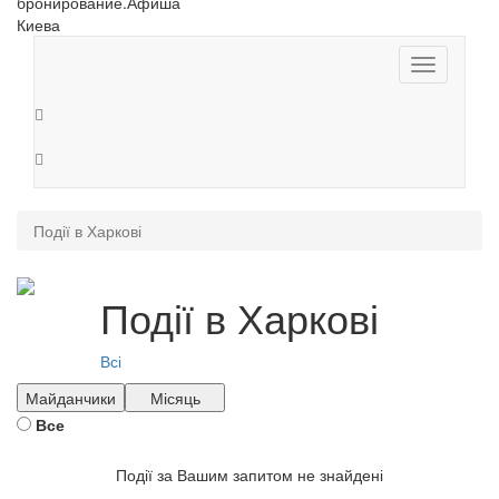
Toggle
navigation
Події в Харкові
Події в Харкові
Всі
Майданчики
Місяць
Все
Події за Вашим запитом не знайдені