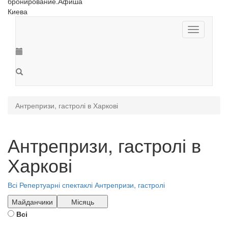
Toggle
navigation
Антрепризи, гастролі в Харкові
Антрепризи, гастролі в
Харкові
Всі
Репертуарні спектаклі
Антрепризи, гастролі
Майданчики
Місяць
Всі