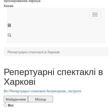
Toggle
navigation
Репертуарні спектаклі в Харкові
Репертуарні спектаклі в
Харкові
Всі
Репертуарні спектаклі
Антрепризи, гастролі
Майданчики
Місяць
Всі