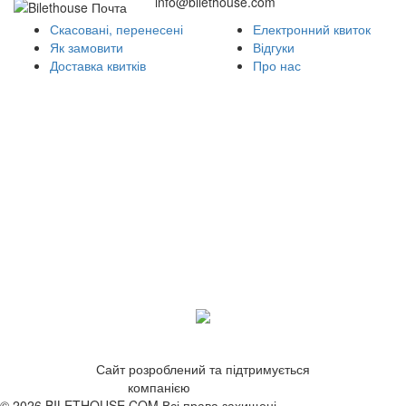
info@bilethouse.com
Скасовані, перенесені
Електронний квиток
Як замовити
Відгуки
Доставка квитків
Про нас
Сайт розроблений та підтримується
компанією
ZetWeb Studio
© 2026 BILETHOUSE.COM Всі права захищені.