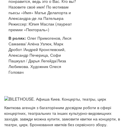
понравится, ведь это о Вас. Кто вы?
Назовите своё имя! По мотивам
пьесы «Имя» Матье Делапорта и
Александра-де ла Пательера
Режиссер: Юлия Маслак (лауреат
премии «Пектораль»)
В ролях:
Олег Примогенов, Леся
Самаева/ Алёна Узлюк, Марк
Дробот /Андрей Кронглевский,
Александр Печерица, Софи
Пашкуал / Дарья Легейда/Лиза
Любимова. Художник Олеся
Головач
Квиткова агенція з багаторічним досвідом роботи в сфері
концертних, театральних та інших культурно-видовищних
заходів. завжди можна купити, замовити квитки на концерти, в
театри, цирк. Бронювання квитків без сервісного збору.