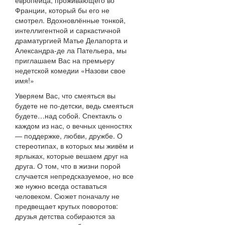
европейца, проживающего во
Франции, который бы его не
смотрел. Вдохновлённые тонкой,
интеллигентной и саркастичной
драматургией Матье Делапорта и
Александра-де ла Пательера, мы
приглашаем Вас на премьеру
недетской комедии «Назови свое
имя!»
Уверяем Вас, что смеяться вы
будете не по-детски, ведь смеяться
будете…над собой. Спектакль о
каждом из нас, о вечных ценностях
— поддержке, любви, дружбе. О
стереотипах, в которых мы живём и
ярлыках, которые вешаем друг на
друга. О том, что в жизни порой
случается непредсказуемое, но все
же нужно всегда оставаться
человеком. Сюжет поначалу не
предвещает крутых поворотов:
друзья детства собираются за