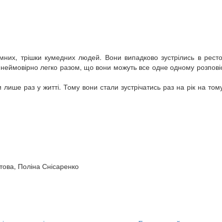
умних, трішки кумедних людей. Вони випадково зустрілись в рест
їм неймовірно легко разом, що вони можуть все одне одному розпові
и лише раз у житті. Тому вони стали зустрічатись раз на рік на то
ова, Поліна Снісаренко