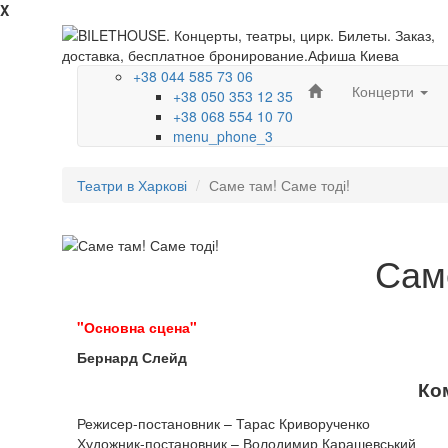
X
+38 044 585 73 06
Концерти
+38 050 353 12 35
+38 068 554 10 70
menu_phone_3
Театри в Харкові
Саме там! Саме тоді!
Саме
"Основна сцена"
Бернард Слейд
Ко
Режисер-постановник – Тарас Криворученко
Художник-постановник – Володимир Карашевський