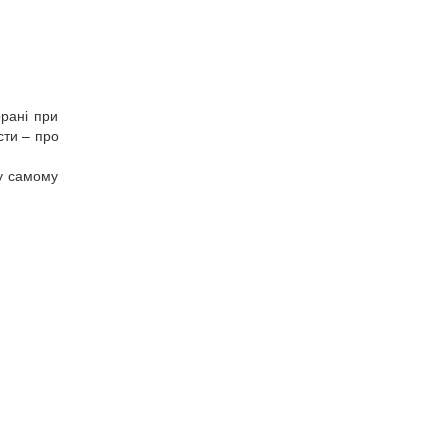
орані при
сти – про
му самому