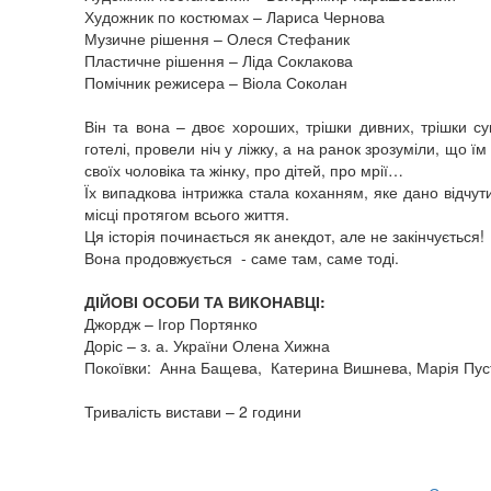
Художник по костюмах – Лариса Чернова
Музичне рішення – Олеся Стефаник
Пластичне рішення – Ліда Соклакова
Помічник режисера – Віола Соколан
Він та вона – двоє хороших, трішки дивних, трішки с
готелі, провели ніч у ліжку, а на ранок зрозуміли, що 
своїх чоловіка та жінку, про дітей, про мрії…
Їх випадкова інтрижка стала коханням, яке дано відчут
місці протягом всього життя.
Ця історія починається як анекдот, але не закінчується!
Вона продовжується - саме там, саме тоді.
ДІЙОВІ ОСОБИ ТА ВИКОНАВЦІ:
Джордж – Ігор Портянко
Доріс – з. а. України Олена Хижна
Покоївки: Анна Бащева, Катерина Вишнева, Марія Пуст
Тривалість вистави – 2 години