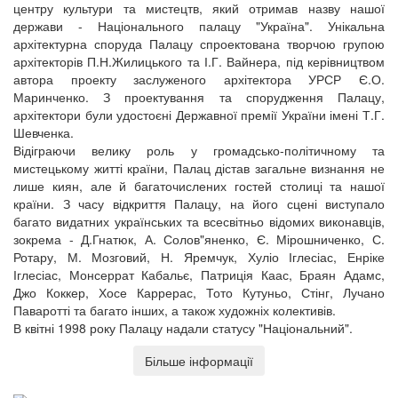
центру культури та мистецтв, який отримав назву нашої
держави - Національного палацу "Україна". Унікальна
архітектурна споруда Палацу спроектована творчою групою
архітекторів П.Н.Жилицького та І.Г. Вайнера, під керівництвом
автора проекту заслуженого архітектора УРСР Є.О.
Маринченко. З проектування та спорудження Палацу,
архітектори були удостоєні Державної премії України імені Т.Г.
Шевченка.
Відіграючи велику роль у громадсько-політичному та
мистецькому житті країни, Палац дістав загальне визнання не
лише киян, але й багаточислених гостей столиці та нашої
країни. З часу відкриття Палацу, на його сцені виступало
багато видатних українських та всесвітньо відомих виконавців,
зокрема - Д.Гнатюк, А. Солов"яненко, Є. Мірошниченко, С.
Ротару, М. Мозговий, Н. Яремчук, Хуліо Іглесіас, Енріке
Іглесіас, Монсеррат Кабальє, Патриція Каас, Браян Адамс,
Джо Коккер, Хосе Каррерас, Тото Кутуньо, Стінг, Лучано
Паваротті та багато інших, а також художніх колективів.
В квітні 1998 року Палацу надали статусу "Національний".
Більше інформації