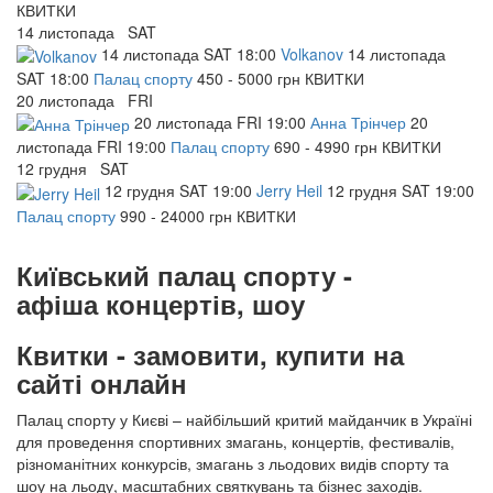
КВИТКИ
14
листопада
SAT
14
листопада
SAT
18:00
Volkanov
14
листопада
SAT
18:00
Палац спорту
450 - 5000 грн
КВИТКИ
20
листопада
FRI
20
листопада
FRI
19:00
Анна Трінчер
20
листопада
FRI
19:00
Палац спорту
690 - 4990 грн
КВИТКИ
12
грудня
SAT
12
грудня
SAT
19:00
Jerry Heil
12
грудня
SAT
19:00
Палац спорту
990 - 24000 грн
КВИТКИ
Київський палац спорту -
афіша концертів, шоу
Квитки - замовити, купити на
сайті онлайн
Палац спорту у Києві – найбільший критий майданчик в Україні
для проведення спортивних змагань, концертів, фестивалів,
різноманітних конкурсів, змагань з льодових видів спорту та
шоу на льоду, масштабних святкувань та бізнес заходів.