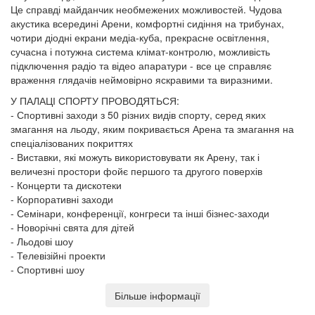
Це справді майданчик необмежених можливостей. Чудова
акустика всередині Арени, комфортні сидіння на трибунах,
чотири діодні екрани медіа-куба, прекрасне освітлення,
сучасна і потужна система клімат-контролю, можливість
підключення радіо та відео апаратури - все це справляє
враження глядачів неймовірно яскравими та виразними.
У ПАЛАЦІ СПОРТУ ПРОВОДЯТЬСЯ:
- Спортивні заходи з 50 різних видів спорту, серед яких
змагання на льоду, яким покривається Арена та змагання на
спеціалізованих покриттях
- Виставки, які можуть використовувати як Арену, так і
величезні простори фойє першого та другого поверхів
- Концерти та дискотеки
- Корпоративні заходи
- Семінари, конференції, конгреси та інші бізнес-заходи
- Новорічні свята для дітей
- Льодові шоу
- Телевізійні проекти
- Спортивні шоу
Більше інформації