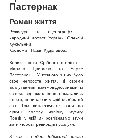
Пастернак
Роман життя
Режисура та сценографія -
народний артист України Олексій
Кужельний
Костюми - Надія Кудрявцева
Великі поети Срібного століття –
Марина Цвєтаєва та Борис
Пастернак… У кожного з них було
своє непросте життя, зі своїми
заплутаними взаємовідносинами із
світом, від якого вони намагались
втекти, поринаючи у свій особистий
світ. Там виплескували вони на
аркуші паперу чарівну музику
Поезії, у якій ми розпізнаємо звуки
жаги любові, ревнощів і розлуки.
И как с небес добывший крови