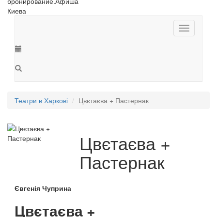
Toggle
navigation
Театри в Харкові
Цвєтаєва + Пастернак
Цвєтаєва +
Пастернак
Євгенія Чуприна
Цвєтаєва +